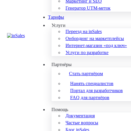
Маркетинг и SEO
Генератор UTM-меток
Тарифы
Услуги
Переезд на inSales
Онбординг на маркетплейсы
Интернет-магазин «под ключ»
Услуги по разработке
Партнёры
Стать партнёром
Нанять специалистов
Портал для разработчиков
FAQ для партнёров
Помощь
Документация
Частые вопросы
Блог inSales