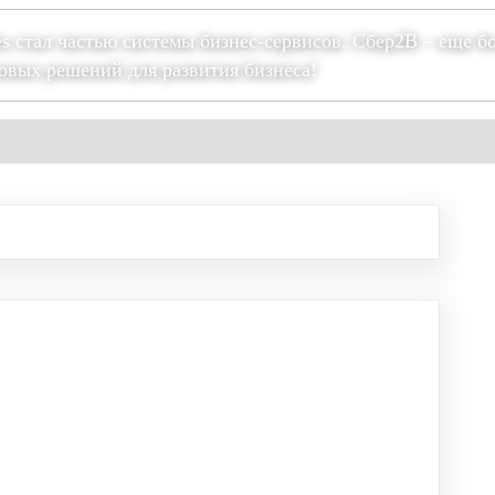
es стал частью системы бизнес-сервисов. Сбер2В – еще б
овых решений для развития бизнеса!