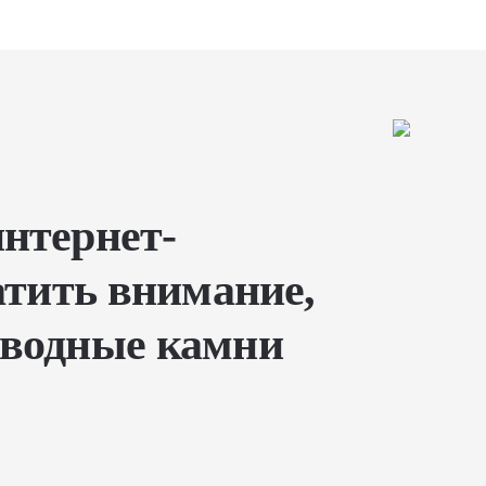
нтернет-
атить внимание,
дводные камни