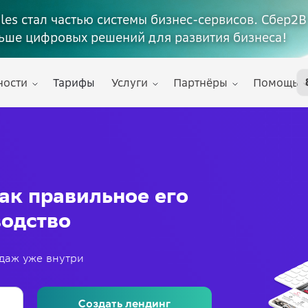
ales стал частью системы бизнес-сервисов. Сбер2В
ьше цифровых решений для развития бизнеса!
ности
Тарифы
Услуги
Партнёры
Помощь
как правильное его
водство
одаж уже внутри
Создать лендинг