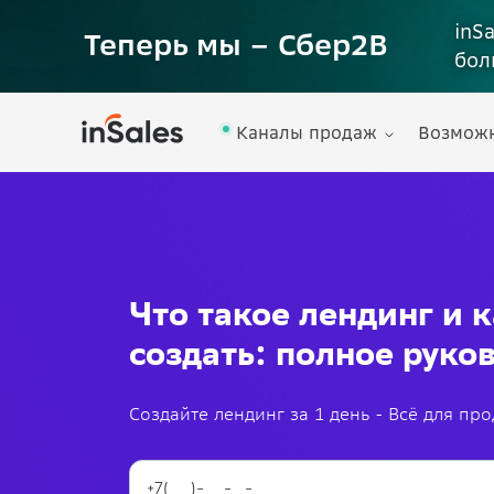
inS
Теперь мы – Сбер2B
бол
Каналы продаж
Возмож
Что такое лендинг и 
создать: полное руко
Создайте лендинг за 1 день - Всё для пр