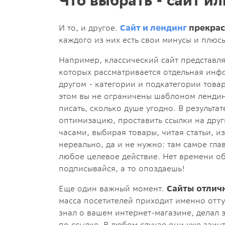
И то, и другое.
Сайт и лендинг
прекрас
каждого из них есть свои минусы и плюс
Например, классический сайт представля
которых рассматривается отдельная инфо
другом - категории и подкатегории товар
этом вы не ограничены шаблоном лендин
писать, сколько душе угодно. В результа
оптимизацию, проставить ссылки на друг
часами, выбирая товары, читая статьи, и
нереально, да и не нужно: там самое гла
любое целевое действие. Нет времени об
подписывайся, а то опоздаешь!
Еще один важный момент.
Сайты отлич
масса посетителей приходит именно оттуд
знал о вашем интернет-магазине, делал 
по ссылке. В любом случае они уже заин