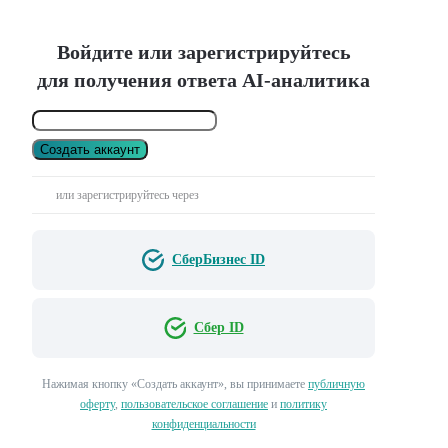
Войдите или зарегистрируйтесь
для получения ответа AI-аналитика
Создать аккаунт
или зарегистрируйтесь через
СберБизнес ID
Сбер ID
Нажимая кнопку «Создать аккаунт», вы принимаете
публичную
оферту
,
пользовательское соглашение
и
политику
конфиденциальности