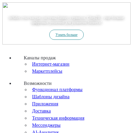
Теперь мы – Сбер2B
inSales стал частью системы бизнес-сервисов. Сбер2В – еще больше
цифровых решений для развития бизнеса!
Узнать больше
Каналы продаж
Интернет-магазин
Маркетплейсы
Возможности
Функционал платформы
Шаблоны дизайна
Приложения
Доставка
Техническая информация
Мессенджеры
AI-Аналитик