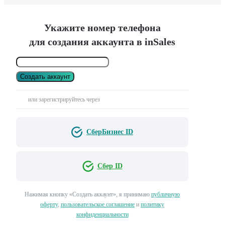
Укажите номер телефона
для создания аккаунта в inSales
Создать аккаунт
или зарегистрируйтесь через
СберБизнес ID
Сбер ID
Нажимая кнопку «Создать аккаунт», я принимаю
публичную
оферту
,
пользовательское соглашение
и
политику
конфиденциальности