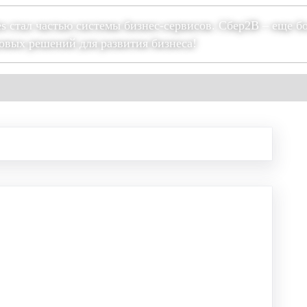
es стал частью системы бизнес-сервисов. Сбер2В – еще б
овых решений для развития бизнеса!