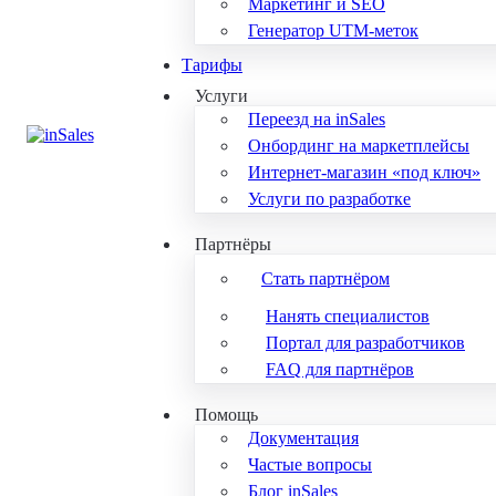
Маркетинг и SEO
Генератор UTM-меток
Тарифы
Услуги
Переезд на inSales
Онбординг на маркетплейсы
Интернет-магазин «под ключ»
Услуги по разработке
Партнёры
Стать партнёром
Нанять специалистов
Портал для разработчиков
FAQ для партнёров
Помощь
Документация
Частые вопросы
Блог inSales