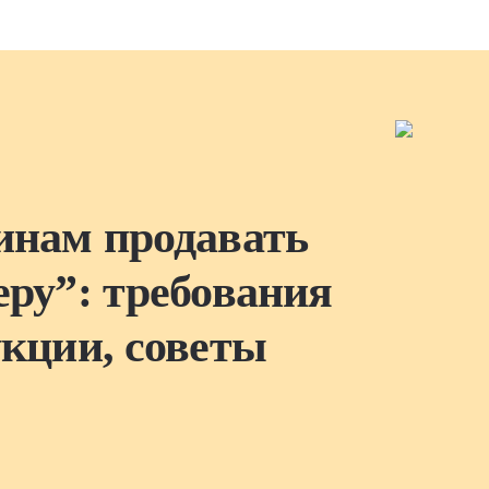
инам продавать
еру”: требования
укции, советы