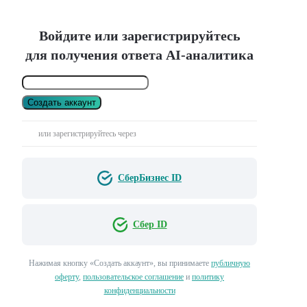
Войдите или зарегистрируйтесь
для получения ответа AI-аналитика
Создать аккаунт
или зарегистрируйтесь через
СберБизнес ID
Сбер ID
Нажимая кнопку «Создать аккаунт», вы принимаете
публичную
оферту
,
пользовательское соглашение
и
политику
конфиденциальности