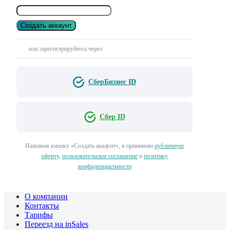
Создать аккаунт
или зарегистрируйтесь через
СберБизнес ID
Сбер ID
Нажимая кнопку «Создать аккаунт», я принимаю
публичную
оферту
,
пользовательское соглашение
и
политику
конфиденциальности
О компании
Контакты
Тарифы
Переезд на inSales