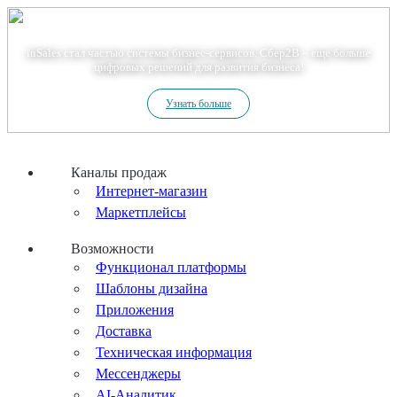
Теперь мы – Сбер2B
inSales стал частью системы бизнес-сервисов. Сбер2В – еще больше
цифровых решений для развития бизнеса!
Узнать больше
Каналы продаж
Интернет-магазин
Маркетплейсы
Возможности
Функционал платформы
Шаблоны дизайна
Приложения
Доставка
Техническая информация
Мессенджеры
AI-Аналитик