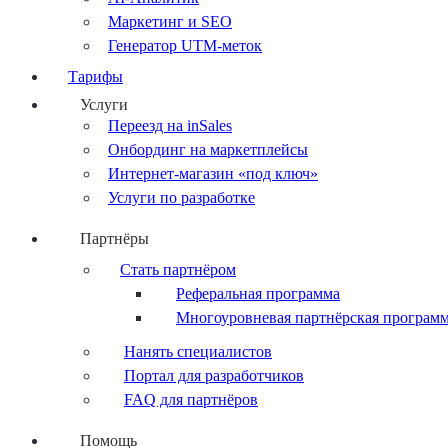
Маркетинг и SEO
Генератор UTM-меток
Тарифы
Услуги
Переезд на inSales
Онбординг на маркетплейсы
Интернет-магазин «под ключ»
Услуги по разработке
Партнёры
Стать партнёром
Реферальная программа
Многоуровневая партнёрская програм
Нанять специалистов
Портал для разработчиков
FAQ для партнёров
Помощь