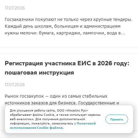
17.07.2026
Госзаказчики покупают не только через крупные тендеры.
Каждый день школам, больницам и администрациям
нужны мелочи: бумага, картриджи, лампочки, вода в...
Регистрация участника ЕИС в 2026 году:
пошаговая инструкция
17.07.2026
Рынок госзакупок — один из самых стабильных
источников заказов для бизнеса. Государственные и
муниципальные заказчики покупают товары, работы и
Для улучшения работы сайта, ООО «Инсейлс Рус»
обрабатывает файлы Cookie, а также использует сервисы
услуги...
веб-аналитики. Для получения дополнительной
Принять
информации, пожалуйста, ознакомьтесь с
Политикой
использования Cookie-файлов.