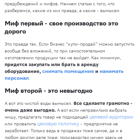
предубеждений и мифов. Начнем статью с того, что
разберемся, какие из них правда, а какие - вымысел.
Миф первый - свое производство это
дорого
Это правда так. Если бизнес “купи-продай” можно запустить
вообще без вложений, то при самостоятельном
изготовлении продукции так не выйдет. Как минимум,
придется закупать или брать в аренду
оборудование,
снимать помещения
и
нанимать
персонал
.
Миф второй - это невыгодно
А вот это чистой воды вымысел.
Все сделаете грамотно -
очень даже выгодно.
А вот если неправильно выбрать
нишу, предлагать товар не подходящей
целевой аудитории
или провалить
ценовую политику
- предприятие не
заработает. Только ведь в продажах тоже самое, да и в
любом другом деле тоже: производство ничем здесь не