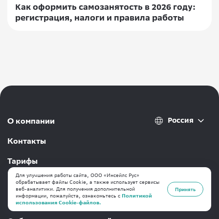
Как оформить самозанятость в 2026 году:
регистрация, налоги и правила работы
Россия
О компании
Контакты
Тарифы
Для улучшения работы сайта, ООО «Инсейлс Рус»
Переезд на inSales
обрабатывает файлы Cookie, а также использует сервисы
веб-аналитики. Для получения дополнительной
Принять
информации, пожалуйста, ознакомьтесь с
Политикой
Интернет-магазин «под ключ»
использования Cookie-файлов.