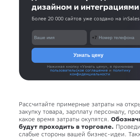
дизайном и интеграциями
Более 20 000 сайтов уже создано на inSales
Нажимая кнопку «Узнать цену», я принимаю
пользовательское соглашение
и
политику
конфиденциальности
Рассчитайте примерные затраты на откр
закупку товара, зарплату персоналу, пр
какое время затраты окупятся.
Обознач
будут проходить в торговле.
Провед
слабые стороны вашей бизнес-идеи. Та