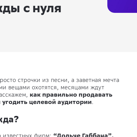
ды с нуля
просто строчки из песни, а заветная мечта
ми вещами охотятся, месяцами ждут
Расскажем,
как правильно продавать
 угодить целевой аудитории
.
жда?
о известных фирм:
“Дольче Габбана”,