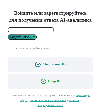
Войдите или зарегистрируйтесь
для получения ответа AI-аналитика
Создать аккаунт
или зарегистрируйтесь через
СберБизнес ID
Сбер ID
Нажимая кнопку «Создать аккаунт», вы принимаете
публичную
оферту
,
пользовательское соглашение
и
политику
конфиденциальности