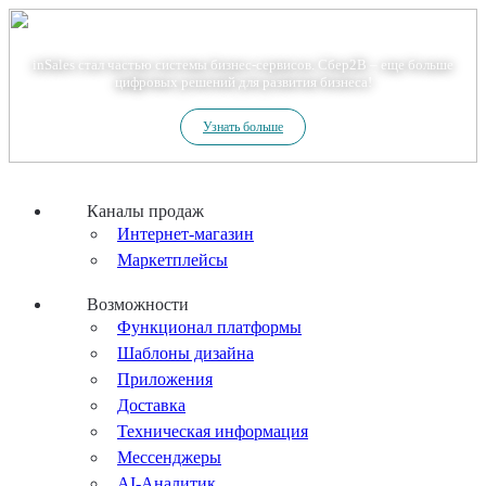
Теперь мы – Сбер2B
inSales стал частью системы бизнес-сервисов. Сбер2В – еще больше
цифровых решений для развития бизнеса!
Узнать больше
Каналы продаж
Интернет-магазин
Маркетплейсы
Возможности
Функционал платформы
Шаблоны дизайна
Приложения
Доставка
Техническая информация
Мессенджеры
AI-Аналитик