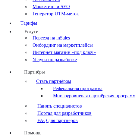
Маркетинг и SEO
Генератор UTM-меток
Тарифы
Услуги
Переезд на inSales
Онбординг на маркетплейсы
Интернет-магазин «под ключ»
Услуги по разработке
Партнёры
Стать партнёром
Реферальная программа
Многоуровневая партнёрская програм
Нанять специалистов
Портал для разработчиков
FAQ для партнёров
Помощь