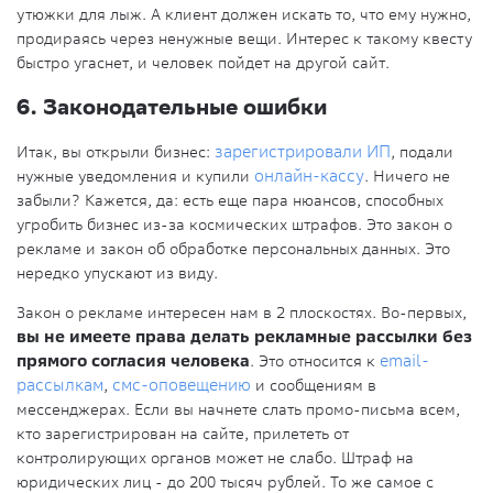
утюжки для лыж. А клиент должен искать то, что ему нужно,
продираясь через ненужные вещи. Интерес к такому квесту
быстро угаснет, и человек пойдет на другой сайт.
6. Законодательные ошибки
Итак, вы открыли бизнес:
зарегистрировали ИП
, подали
нужные уведомления и купили
онлайн-кассу
. Ничего не
забыли? Кажется, да: есть еще пара нюансов, способных
угробить бизнес из-за космических штрафов. Это закон о
рекламе и закон об обработке персональных данных. Это
нередко упускают из виду.
Закон о рекламе интересен нам в 2 плоскостях. Во-первых,
вы не имеете права делать рекламные рассылки без
прямого согласия человека
. Это относится к
email-
рассылкам
,
смс-оповещению
и сообщениям в
мессенджерах. Если вы начнете слать промо-письма всем,
кто зарегистрирован на сайте, прилететь от
контролирующих органов может не слабо. Штраф на
юридических лиц - до 200 тысяч рублей. То же самое с