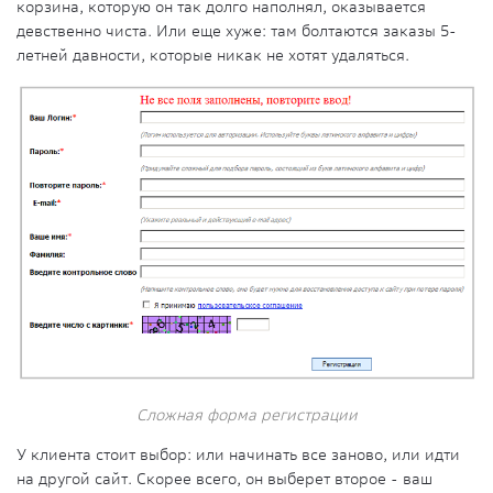
корзина, которую он так долго наполнял, оказывается
девственно чиста. Или еще хуже: там болтаются заказы 5-
летней давности, которые никак не хотят удаляться.
Сложная форма регистрации
У клиента стоит выбор: или начинать все заново, или идти
на другой сайт. Скорее всего, он выберет второе - ваш