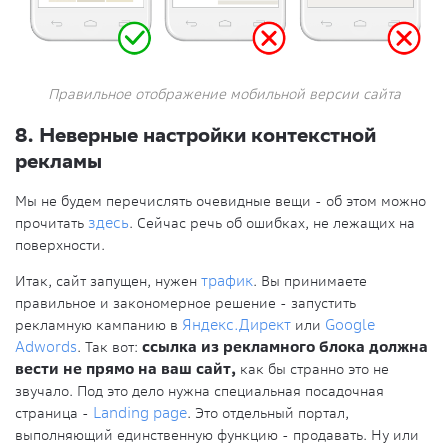
Правильное отображение мобильной версии сайта
8. Неверные настройки контекстной
рекламы
Мы не будем перечислять очевидные вещи - об этом можно
прочитать
здесь
. Сейчас речь об ошибках, не лежащих на
поверхности.
Итак, сайт запущен, нужен
трафик
. Вы принимаете
правильное и закономерное решение - запустить
рекламную кампанию в
Яндекс.Директ
или
Google
Adwords
. Так вот:
ссылка из рекламного блока должна
вести не прямо на ваш сайт,
как бы странно это не
звучало. Под это дело нужна специальная посадочная
страница -
Landing page
. Это отдельный портал,
выполняющий единственную функцию - продавать. Ну или