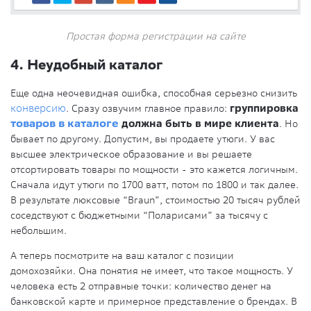
Простая форма регистрации на сайте
4. Неудобный каталог
Еще одна неочевидная ошибка, способная серьезно снизить
конверсию
. Сразу озвучим главное правило:
группировка
товаров в каталоге
должна быть в мире клиента
. Но
бывает по другому. Допустим, вы продаете утюги. У вас
высшее электрическое образование и вы решаете
отсортировать товары по мощности - это кажется логичным.
Сначала идут утюги по 1700 ватт, потом по 1800 и так далее.
В результате люксовые “Braun”, стоимостью 20 тысяч рублей
соседствуют с бюджетными “Поларисами” за тысячу с
небольшим.
А теперь посмотрите на ваш каталог с позиции
домохозяйки. Она понятия не имеет, что такое мощность. У
человека есть 2 отправные точки: количество денег на
банковской карте и примерное представление о брендах. В