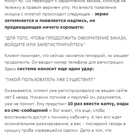
минут 40. Он переходит к оформлению заказа, кликнув на
тележку в правом верхнем углу. Но вместо появления
окошка с оплатой происходит следующее -
экран
затемняется и появляется надпись, не
предвещающая ничего хорошего:
“ДЛЯ ТОГО, ЧТОБЫ ПРОДОЛЖИТЬ ОФОРМЛЕНИЕ ЗАКАЗА,
ВОЙДИТЕ ИЛИ ЗАРЕГИСТРИРУЙТЕСЬ”
Клиент понимает, что сейчас начнется геморрой, но решает
продолжить. Он вводит номер телефона для регистрации.
Здесь
система наносит еще один удар:
“ТАКОЙ ПОЛЬЗОВАТЕЛЬ УЖЕ СУЩЕСТВУЕТ”
Оказывается, клиент уже регистрировался на вашем сайте
лет 5 назад. Никаких логинов и паролей он, разумеется,
уже не помнит. Ему предстоит
10 раз ввести капчу, коды
из смс-сообщений
и бог знает, что еще, чтобы
восстановить доступ к личному кабинету. А там его ждет
окончательное разочарование, а вас - последний гвоздь в
крышку гроба сорвавшейся сделки. Дело в том, что