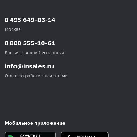
8 495 649-83-14
Москва
8 800 555-10-61
Россия, звонок бесплатный
info@insales.ru
Отдел по работе с клиентами
Мобильное приложение