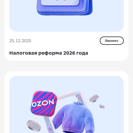
25.12.2025
бизнес
Налоговая реформа 2026 года