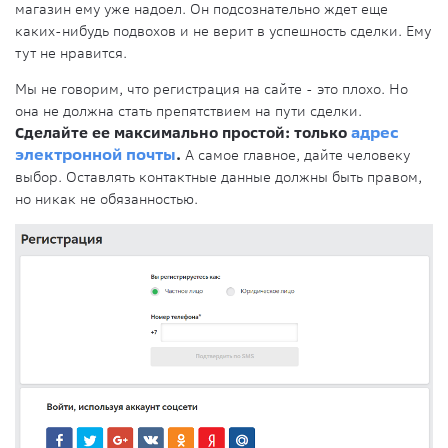
магазин ему уже надоел. Он подсознательно ждет еще
каких-нибудь подвохов и не верит в успешность сделки. Ему
тут не нравится.
Мы не говорим, что регистрация на сайте - это плохо. Но
она не должна стать препятствием на пути сделки.
Сделайте ее максимально простой: только
адрес
электронной почты
.
А самое главное, дайте человеку
выбор. Оставлять контактные данные должны быть правом,
но никак не обязанностью.