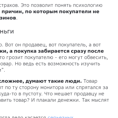
страхов. Это позволит понять психологию
6 причин, по которым покупатели не
азинов
.
еньги
. Вот он продавец, вот покупатель, а вот
ки, а покупка забирается сразу после
о грозит покупателю - его могут обвесить,
овар. Но ведь есть возможность изучить
и”.
 сложнее, думают такие люди.
Товар
ит по ту сторону монитора или спрятался за
уда-то в пустоту. Что мешает продавцу не
авить товар? И плакали денежки. Так мыслят
когда дело касается
серьезных