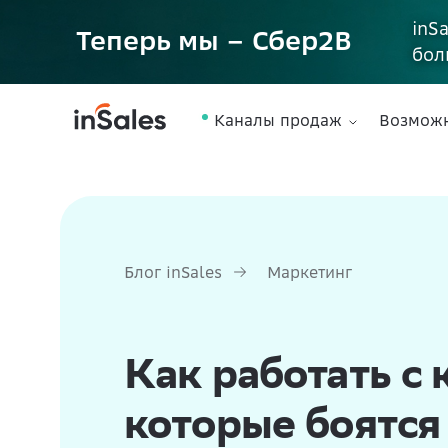
inS
Теперь мы – Сбер2B
бол
Каналы продаж
Возмож
Блог inSales
Маркетинг
Как работать с 
которые боятся