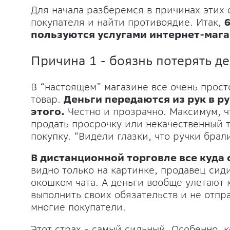
Для начала разберемся в причинах этих 
покупателя и найти противоядие. Итак,
пользуются услугами интернет-маг
Причина 1 - боязнь потерять д
В “настоящем” магазине все очень просто
товар.
Деньги передаются из рук в ру
этого.
Честно и прозрачно. Максимум, чт
продать просрочку или некачественный т
покупку. “Видели глазки, что ручки брал
В дистанционной торговле все куда
видно только на картинке, продавец сид
окошком чата. А деньги вообще улетают к
выполнить своих обязательств и не отпр
многие покупатели.
Этот страх - самый сильный. Особенно, 