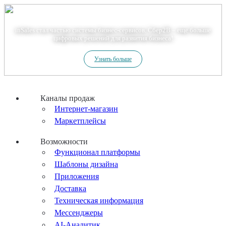
Теперь мы – Сбер2B
inSales стал частью системы бизнес-сервисов. Сбер2В – еще больше
цифровых решений для развития бизнеса!
Узнать больше
Каналы продаж
Интернет-магазин
Маркетплейсы
Возможности
Функционал платформы
Шаблоны дизайна
Приложения
Доставка
Техническая информация
Мессенджеры
AI-Аналитик