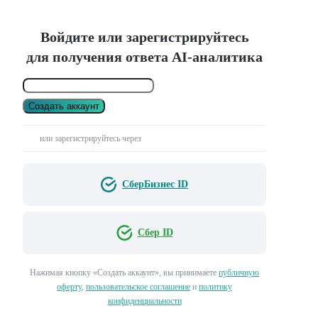
Войдите или зарегистрируйтесь
для получения ответа AI-аналитика
Создать аккаунт
или зарегистрируйтесь через
СберБизнес ID
Сбер ID
Нажимая кнопку «Создать аккаунт», вы принимаете
публичную
оферту
,
пользовательское соглашение
и
политику
конфиденциальности