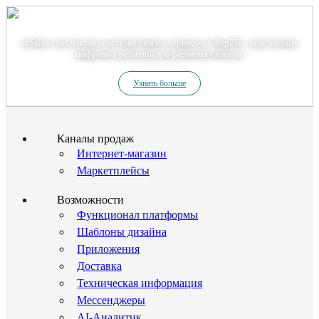
Теперь мы – Сбер2B
inSales стал частью системы бизнес-сервисов. Сбер2В – еще больше
цифровых решений для развития бизнеса!
Узнать больше
Каналы продаж
Интернет-магазин
Маркетплейсы
Возможности
Функционал платформы
Шаблоны дизайна
Приложения
Доставка
Техническая информация
Мессенджеры
AI-Аналитик