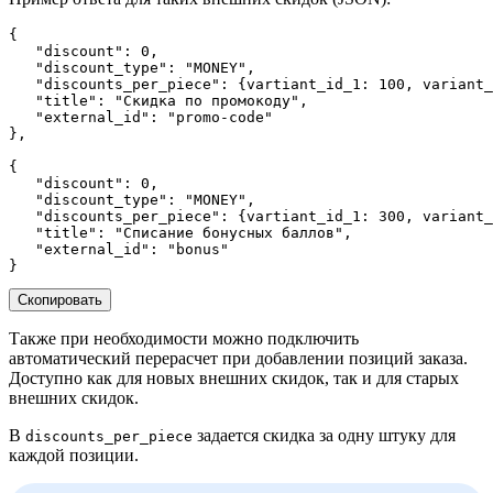
{  
   "discount": 0, 
   "discount_type": "MONEY", 
   "discounts_per_piece": {vartiant_id_1: 100, variant_
   "title": "Скидка по промокоду", 
   "external_id": "promo-code" 
}, 
{ 
   "discount": 0, 
   "discount_type": "MONEY", 
   "discounts_per_piece": {vartiant_id_1: 300, variant_
   "title": "Списание бонусных баллов", 
   "external_id": "bonus" 
}
Скопировать
Также при необходимости можно подключить
автоматический перерасчет при добавлении позиций заказа.
Доступно как для новых внешних скидок, так и для старых
внешних скидок.
В
задается скидка за одну штуку для
discounts_per_piece
каждой позиции.