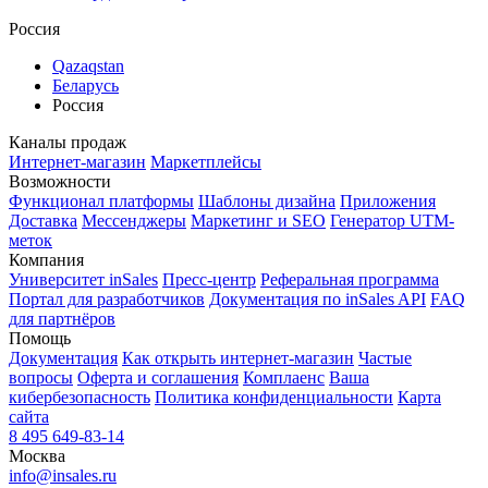
Россия
Qazaqstan
Беларусь
Россия
Каналы продаж
Интернет-магазин
Маркетплейсы
Возможности
Функционал платформы
Шаблоны дизайна
Приложения
Доставка
Мессенджеры
Маркетинг и SEO
Генератор UTM-
меток
Компания
Университет inSales
Пресс-центр
Реферальная программа
Портал для разработчиков
Документация по inSales API
FAQ
для партнёров
Помощь
Документация
Как открыть интернет-магазин
Частые
вопросы
Оферта и соглашения
Комплаенс
Ваша
кибербезопасность
Политика конфиденциальности
Карта
сайта
8 495 649-83-14
Москва
info@insales.ru