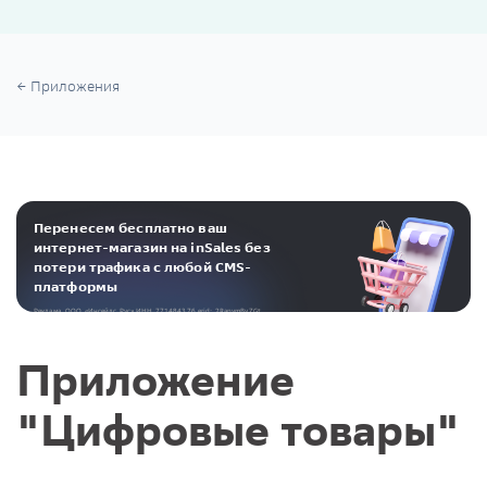
Приложения
Перенесем бесплатно ваш
интернет-магазин на inSales без
потери трафика с любой CMS-
платформы
Реклама. ООО «Инсейлс Рус»‎ ИНН 771484376 erid: 2RanymBvZGt
Приложение
"Цифровые товары"