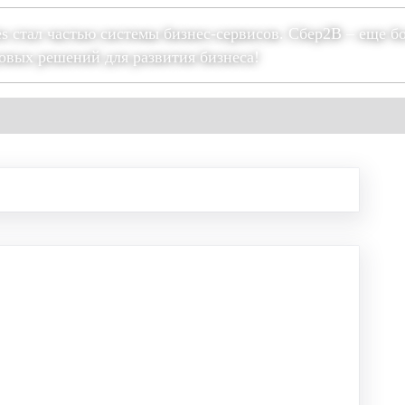
es стал частью системы бизнес-сервисов. Сбер2В – еще б
овых решений для развития бизнеса!