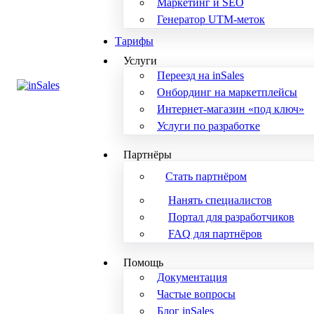
Маркетинг и SEO
Генератор UTM-меток
Тарифы
Услуги
Переезд на inSales
Онбординг на маркетплейсы
Интернет-магазин «под ключ»
Услуги по разработке
Партнёры
Стать партнёром
Нанять специалистов
Портал для разработчиков
FAQ для партнёров
Помощь
Документация
Частые вопросы
Блог inSales