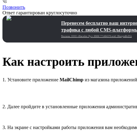
Позвонить
Ответ гарантирован круглосуточно
Перенесем бесплатно ваш интернет
трафика с любой CMS-платформ
Реклама. ООО «Инсейлс Рус»‎ ИНН 771484376 erid: 2RanymBvZGt
Как настроить приложе
1. Установите приложение
MailChimp
из магазина приложений 
2. Далее пройдите в установленные приложения административ
3. На экране с настройками работы приложения вам необходимо