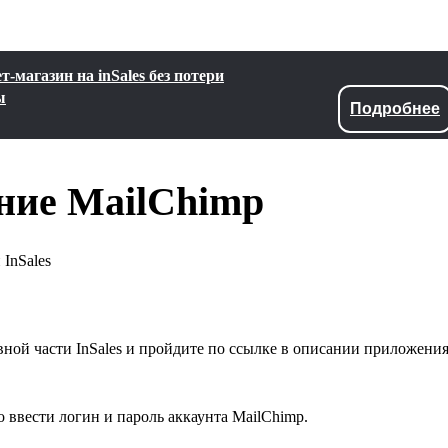
-магазин на inSales без потери
ы
Подробнее
ние MailChimp
InSales
ной части InSales и пройдите по ссылке в описании приложения
 ввести логин и пароль аккаунта MailChimp.