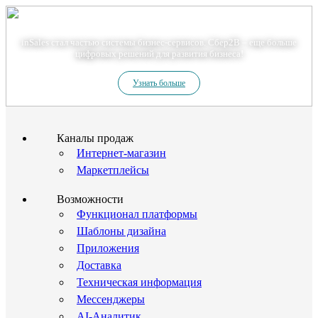
Теперь мы – Сбер2B
inSales стал частью системы бизнес-сервисов. Сбер2В – еще больше
цифровых решений для развития бизнеса!
Узнать больше
Каналы продаж
Интернет-магазин
Маркетплейсы
Возможности
Функционал платформы
Шаблоны дизайна
Приложения
Доставка
Техническая информация
Мессенджеры
AI-Аналитик