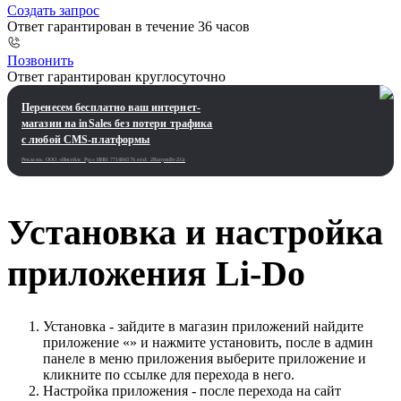
Создать запрос
Ответ гарантирован в течение 36 часов
Позвонить
Ответ гарантирован круглосуточно
Перенесем бесплатно ваш интернет-
магазин на inSales без потери трафика
с любой CMS-платформы
Реклама. ООО «Инсейлс Рус»‎ ИНН 771484376 erid: 2RanymBvZGt
Установка и настройка
приложения Li-Do
Установка - зайдите в магазин приложений найдите
приложение «» и нажмите установить, после в админ
панеле в меню приложения выберите приложение и
кликните по ссылке для перехода в него.
Настройка приложения - после перехода на сайт