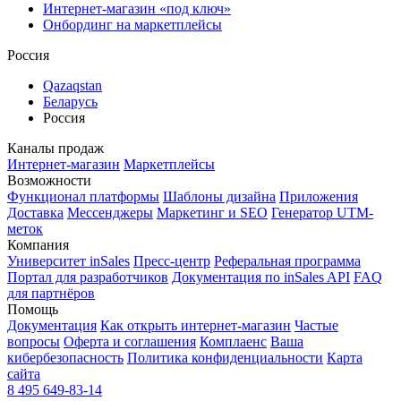
Интернет-магазин «под ключ»
Онбординг на маркетплейсы
Россия
Qazaqstan
Беларусь
Россия
Каналы продаж
Интернет-магазин
Маркетплейсы
Возможности
Функционал платформы
Шаблоны дизайна
Приложения
Доставка
Мессенджеры
Маркетинг и SEO
Генератор UTM-
меток
Компания
Университет inSales
Пресс-центр
Реферальная программа
Портал для разработчиков
Документация по inSales API
FAQ
для партнёров
Помощь
Документация
Как открыть интернет-магазин
Частые
вопросы
Оферта и соглашения
Комплаенс
Ваша
кибербезопасность
Политика конфиденциальности
Карта
сайта
8 495 649-83-14